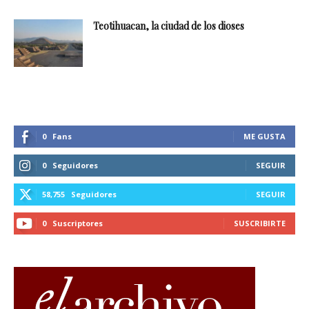
Teotihuacan, la ciudad de los dioses
0
Fans
ME GUSTA
0
Seguidores
SEGUIR
58,755
Seguidores
SEGUIR
0
Suscriptores
SUSCRIBIRTE