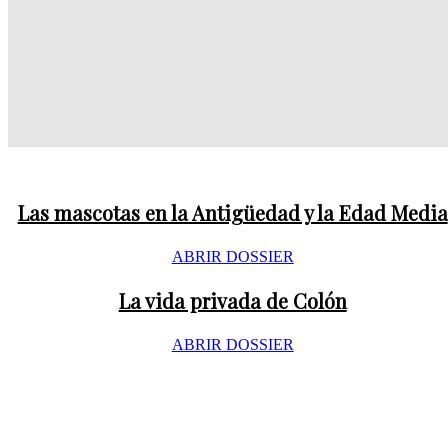
fueron una modalidad de establecimientos rústicos. Modelo de sistem
económico colonizador, estuvieron sometidas...
Leer más
Las mascotas en la Antigüedad y la Edad Media
ABRIR DOSSIER
La vida privada de Colón
ABRIR DOSSIER