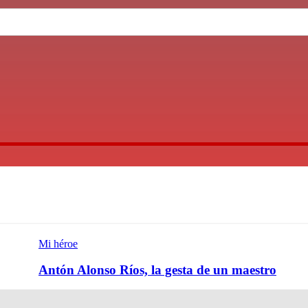
Mi héroe
Antón Alonso Ríos, la gesta de un maestro
les
Héroe casual, como casi todos los héroes, Antón Alonso Ríos 