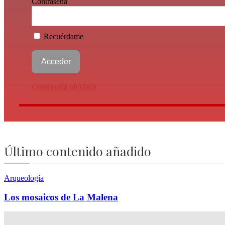
Contraseña
Recuérdame
Contraseña olvidada
Último contenido añadido
Arqueología
Los mosaicos de La Malena
Con raíces en el mundo mediterráneo, las villas romanas bajo imperia