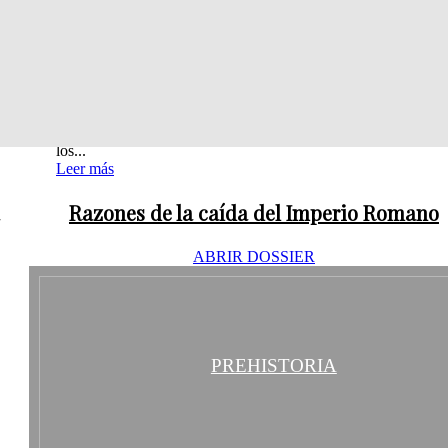
a
doblemente, y acaso más con ese su verdadero nombre y su aut
Leer más
Libros
El protagonismo de las crónicas sobre América
Cinco crónicas americanas es un libro de Manuel Burón que o
viaje a través del tiempo y presenta pasajes narrativos que ent
los...
Leer más
Razones de la caída del Imperio Romano
ABRIR DOSSIER
PREHISTORIA