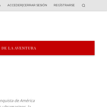
A
ACCEDER|CERRAR SESIÓN
REGÍSTRARSE
 DE LA AVENTURA
onquista de América
s ultramarinos, la