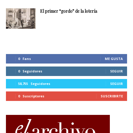
El primer “gordo” de la lotería
0
Fans
ME GUSTA
0
Seguidores
SEGUIR
58,755
Seguidores
SEGUIR
0
Suscriptores
SUSCRIBIRTE