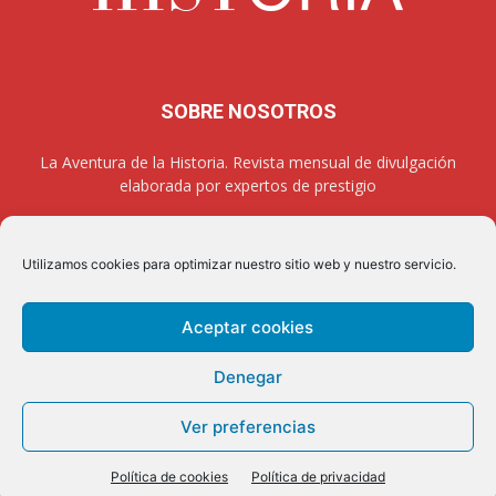
SOBRE NOSOTROS
La Aventura de la Historia. Revista mensual de divulgación
elaborada por expertos de prestigio
Utilizamos cookies para optimizar nuestro sitio web y nuestro servicio.
SÍGUENOS
Aceptar cookies
Denegar
Aviso legal
Política de privacidad
Contacto
Quienes somos
Ver preferencias
Colabora
Política de cookies
Política de privacidad
2026 © La Aventura de la Historia. All rights reserved.