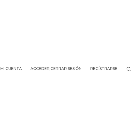
MI CUENTA
ACCEDER|CERRAR SESIÓN
REGÍSTRARSE
VO DE LA AVENTURA