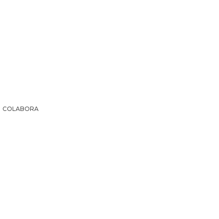
COLABORA
IR LA HISTORIA
SUSCRIPCIÓN PAPEL
EL ARCHI