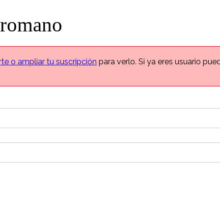
o romano
rte o ampliar tu suscripción
para verlo. Si ya eres usuario pu