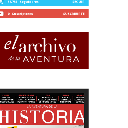
58,755
Seguidores
SEGUIR
0
Suscriptores
SUSCRIBIRTE