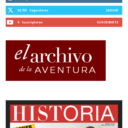
58,755
Seguidores
SEGUIR
0
Suscriptores
SUSCRIBIRTE