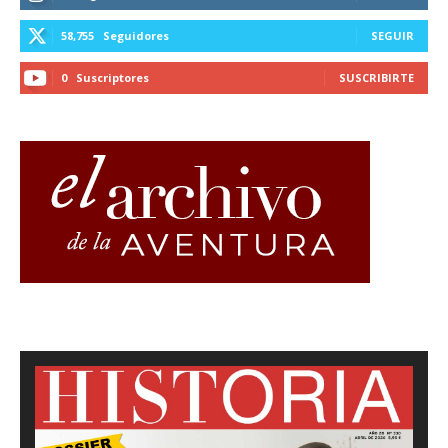
58,755
Seguidores
SEGUIR
0
Suscriptores
SUSCRIBIRTE