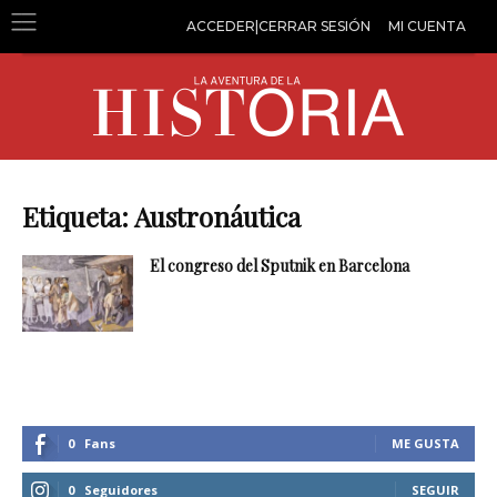
ACCEDER|CERRAR SESIÓN
MI CUENTA
Etiqueta: Austronáutica
El congreso del Sputnik en Barcelona
0
Fans
ME GUSTA
0
Seguidores
SEGUIR