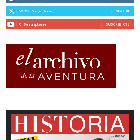
58,755
Seguidores
SEGUIR
0
Suscriptores
SUSCRIBIRTE