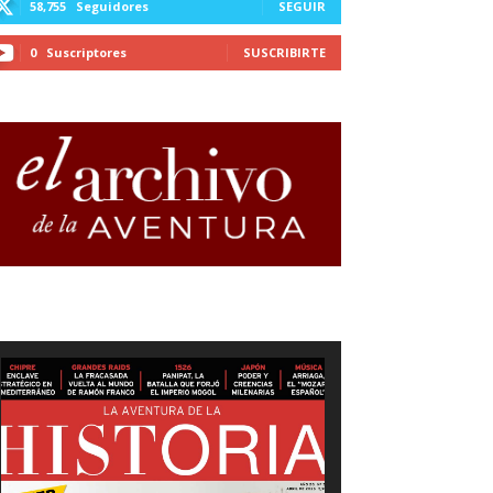
58,755
Seguidores
SEGUIR
0
Suscriptores
SUSCRIBIRTE