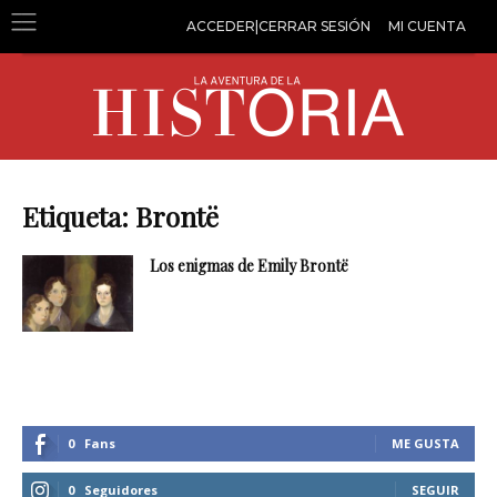
ACCEDER|CERRAR SESIÓN
MI CUENTA
Etiqueta: Brontë
Los enigmas de Emily Brontë
0
Fans
ME GUSTA
0
Seguidores
SEGUIR