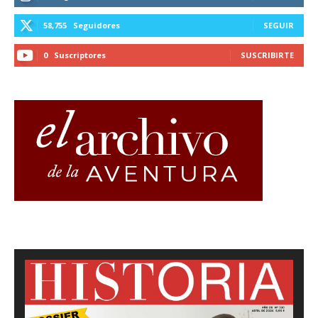
58,755
Seguidores
SEGUIR
0
Suscriptores
SUSCRIBIRTE