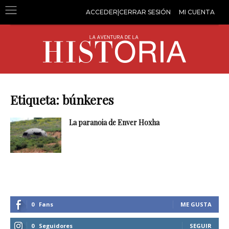
ACCEDER|CERRAR SESIÓN
MI CUENTA
Etiqueta: búnkeres
La paranoia de Enver Hoxha
0
Fans
ME GUSTA
0
Seguidores
SEGUIR