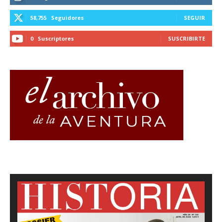
58,755
Seguidores
SEGUIR
0
Suscriptores
SUSCRIBIRTE