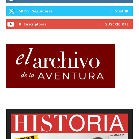
58,755
Seguidores
SEGUIR
0
Suscriptores
SUSCRIBIRTE