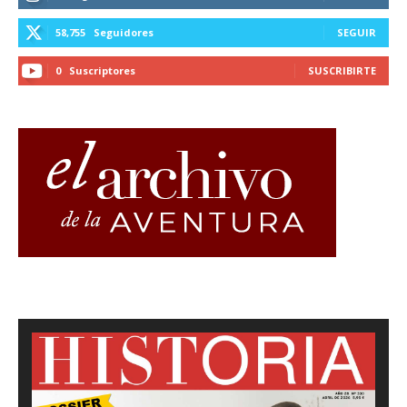
58,755
Seguidores
SEGUIR
0
Suscriptores
SUSCRIBIRTE