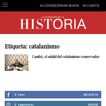
ACCEDER|CERRAR SESIÓN
MI CUENTA
Etiqueta: catalanismo
Cambó, el adalid del catalanismo conservador
0
Fans
ME GUSTA
0
Seguidores
SEGUIR