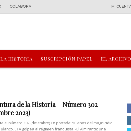
O
COLABORA
MI CUENT
 LA HISTORIA
SUSCRIPCIÓN PAPEL
EL ARCHIVO
ntura de la Historia – Número 302
mbre 2023)
nta el número 302 (diciembre) En portada: 50 años del magnicidio
 Blanco. ETA golpea al régimen franquista. -El Almirante: una