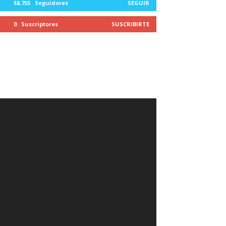
58,755
Seguidores
SEGUIR
0
Suscriptores
SUSCRIBIRTE