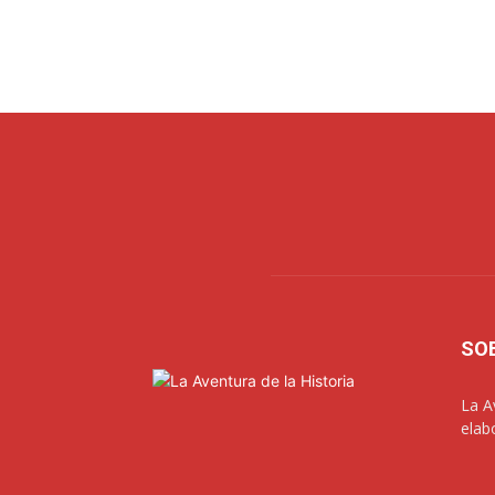
SO
La A
elab