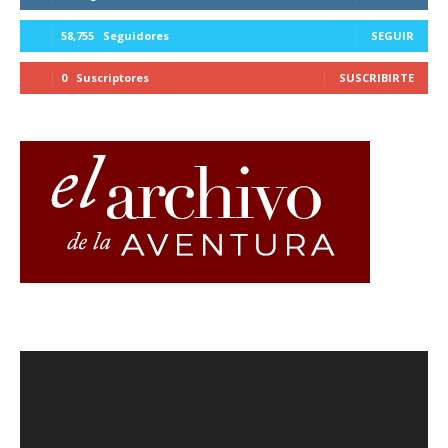
58,755
Seguidores
SEGUIR
0
Suscriptores
SUSCRIBIRTE