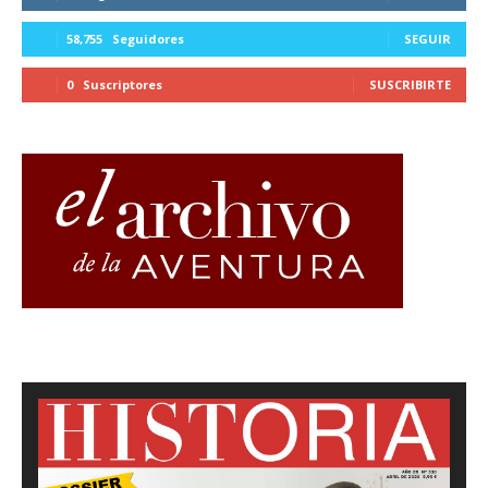
58,755
Seguidores
SEGUIR
0
Suscriptores
SUSCRIBIRTE