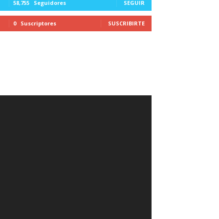
58,755
Seguidores
SEGUIR
0
Suscriptores
SUSCRIBIRTE