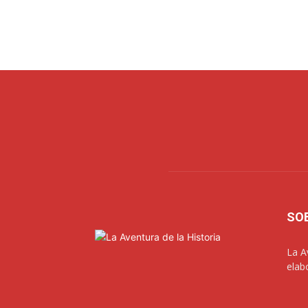
SO
La A
elab