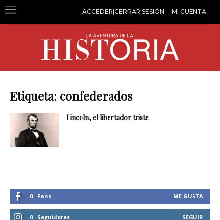
ACCEDER|CERRAR SESIÓN
MI CUENTA
Etiqueta: confederados
Lincoln, el libertador triste
0
Fans
ME GUSTA
0
Seguidores
SEGUIR