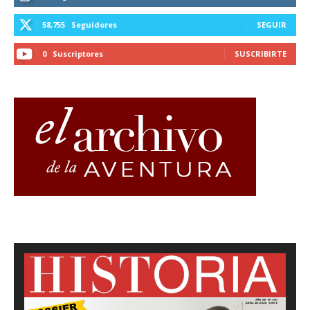
58,755
Seguidores
SEGUIR
0
Suscriptores
SUSCRIBIRTE