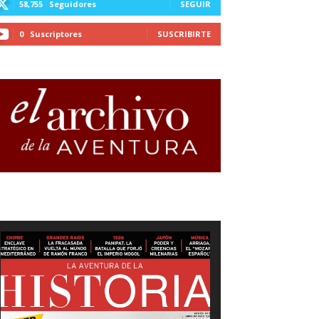
58,755
Seguidores
SEGUIR
0
Suscriptores
SUSCRIBIRTE