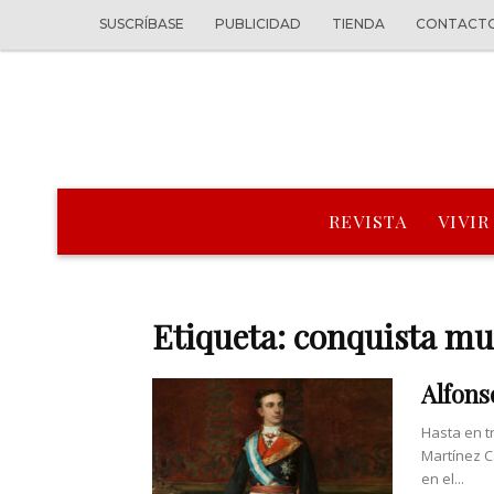
SUSCRÍBASE
PUBLICIDAD
TIENDA
CONTACT
REVISTA
VIVIR
Etiqueta: conquista m
Alfons
Hasta en t
Martínez C
en el...