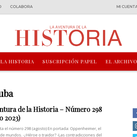
O
COLABORA
MI CUENT
 LA HISTORIA
SUSCRIPCIÓN PAPEL
EL ARCHIVO
Cuba
ntura de la Historia – Número 298
o 2023)
nta el número 298 (agosto) En portada: Oppenheimer, el
 de mundos. -¿Héroe o traidor? -Las contradicciones del