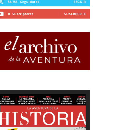
58,755
Seguidores
SEGUIR
0
Suscriptores
SUSCRIBIRTE