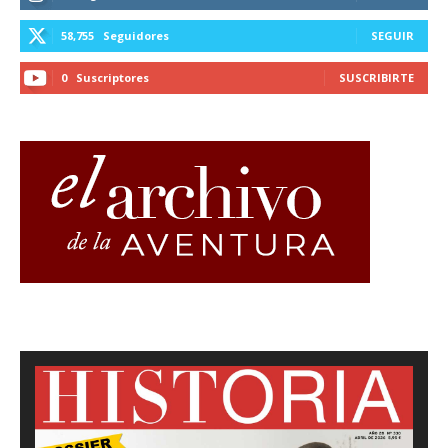
58,755
Seguidores
SEGUIR
0
Suscriptores
SUSCRIBIRTE