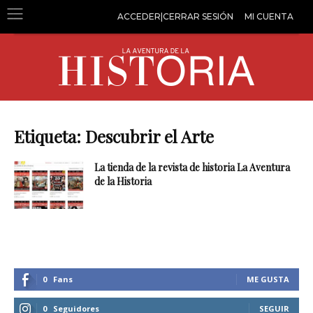
ACCEDER|CERRAR SESIÓN
MI CUENTA
Etiqueta: Descubrir el Arte
La tienda de la revista de historia La Aventura
de la Historia
0
Fans
ME GUSTA
0
Seguidores
SEGUIR