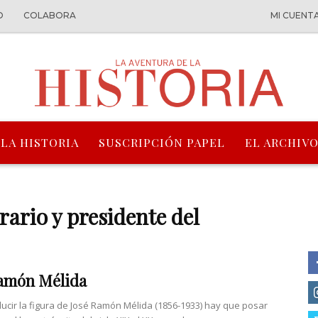
O
COLABORA
MI CUENT
 LA HISTORIA
SUSCRIPCIÓN PAPEL
EL ARCHIVO
rario y presidente del
Ramón Mélida
ducir la figura de José Ramón Mélida (1856-1933) hay que posar