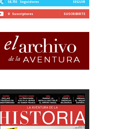
58,755
Seguidores
SEGUIR
0
Suscriptores
SUSCRIBIRTE