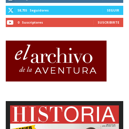
58,755
Seguidores
SEGUIR
0
Suscriptores
SUSCRIBIRTE