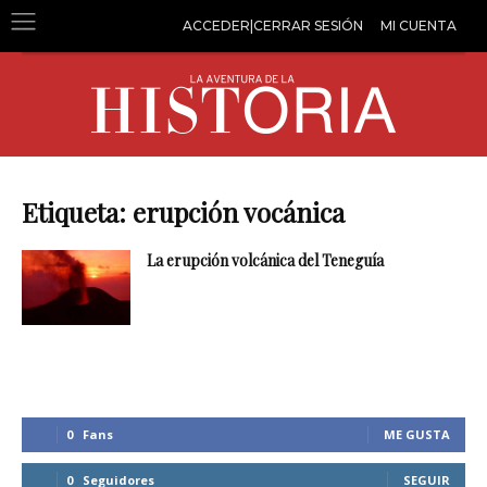
ACCEDER|CERRAR SESIÓN
MI CUENTA
Etiqueta: erupción vocánica
La erupción volcánica del Teneguía
0
Fans
ME GUSTA
0
Seguidores
SEGUIR