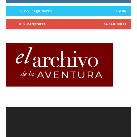
58,755
Seguidores
SEGUIR
0
Suscriptores
SUSCRIBIRTE