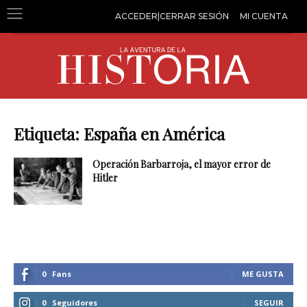
ACCEDER|CERRAR SESIÓN
MI CUENTA
Etiqueta: España en América
Operación Barbarroja, el mayor error de
Hitler
0
Fans
ME GUSTA
0
Seguidores
SEGUIR