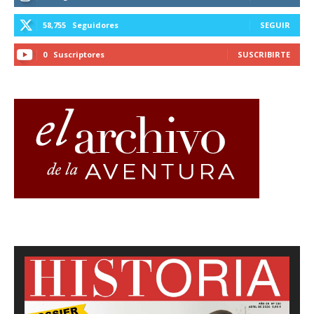
58,755
Seguidores
SEGUIR
0
Suscriptores
SUSCRIBIRTE