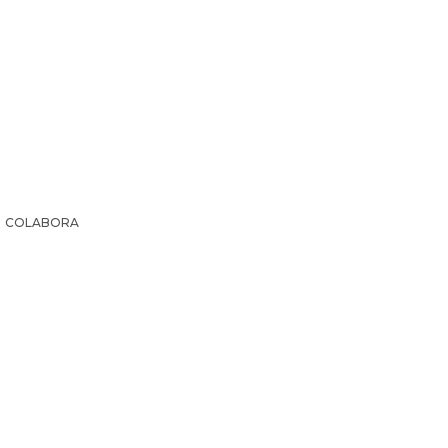
COLABORA
IR LA HISTORIA
SUSCRIPCIÓN PAPEL
EL ARCHI