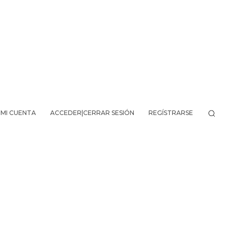
MI CUENTA
ACCEDER|CERRAR SESIÓN
REGÍSTRARSE
VO DE LA AVENTURA