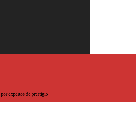
sco!
5% de descuento sobre el precio habitual
por expertos de prestigio