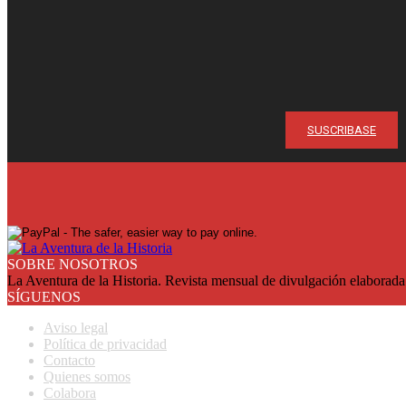
¡Ya en su quio
Suscríbase y reciba cada mes en su domicilio con más de un 2
SUSCRIBASE
SOBRE NOSOTROS
La Aventura de la Historia. Revista mensual de divulgación elaborada 
SÍGUENOS
Aviso legal
Política de privacidad
Contacto
Quienes somos
Colabora