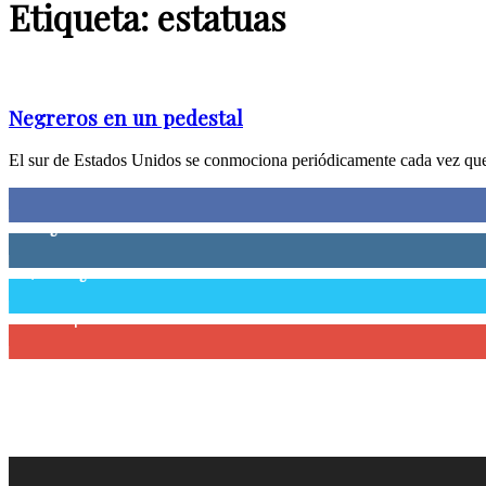
Etiqueta: estatuas
Negreros en un pedestal
El sur de Estados Unidos se conmociona periódicamente cada vez que a
0
Fans
0
Seguidores
58,755
Seguidores
0
Suscriptores