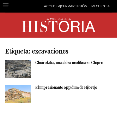
ACCEDER|CERRAR SESIÓN
MI CUENTA
Etiqueta: excavaciones
Choirokitia, una aldea neolítica en Chipre
El impresionante oppidum de Hijovejo