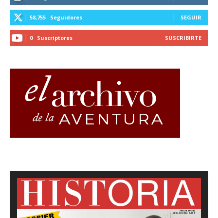
58,755
Seguidores
SEGUIR
0
Suscriptores
SUSCRIBIRTE