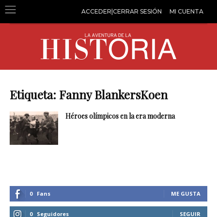
ACCEDER|CERRAR SESIÓN
MI CUENTA
Etiqueta: Fanny BlankersKoen
Héroes olímpicos en la era moderna
0
Fans
ME GUSTA
0
Seguidores
SEGUIR