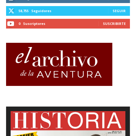
58,755
Seguidores
SEGUIR
0
Suscriptores
SUSCRIBIRTE