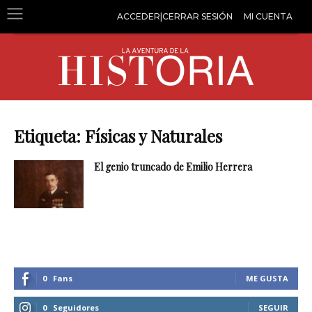
ACCEDER|CERRAR SESIÓN
MI CUENTA
Etiqueta: Físicas y Naturales
El genio truncado de Emilio Herrera
0
Fans
ME GUSTA
0
Seguidores
SEGUIR