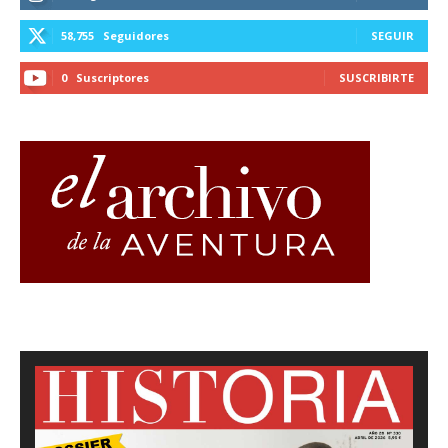
58,755
Seguidores
SEGUIR
0
Suscriptores
SUSCRIBIRTE