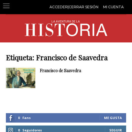
ACCEDER|CERRAR SESIÓN
MI CUENTA
Etiqueta: Francisco de Saavedra
Francisco de Saavedra
0
Fans
ME GUSTA
0
Seguidores
SEGUIR