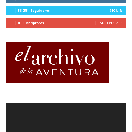
58,755
Seguidores
SEGUIR
0
Suscriptores
SUSCRIBIRTE