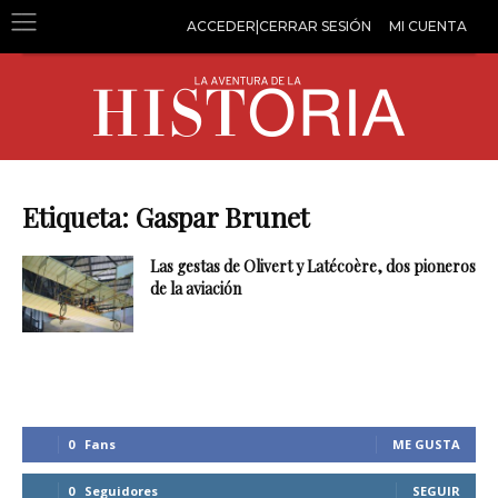
ACCEDER|CERRAR SESIÓN
MI CUENTA
Etiqueta: Gaspar Brunet
Las gestas de Olivert y Latécoère, dos pioneros
de la aviación
0
Fans
ME GUSTA
0
Seguidores
SEGUIR