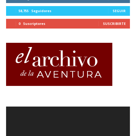
58,755
Seguidores
SEGUIR
0
Suscriptores
SUSCRIBIRTE