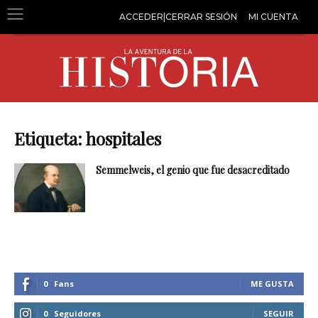
ACCEDER|CERRAR SESIÓN
MI CUENTA
Etiqueta: hospitales
Semmelweis, el genio que fue desacreditado
0
Fans
ME GUSTA
0
Seguidores
SEGUIR