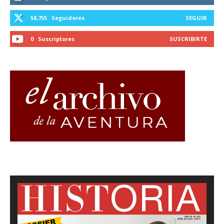
58,755
Seguidores
SEGUIR
0
Suscriptores
SUSCRIBIRTE