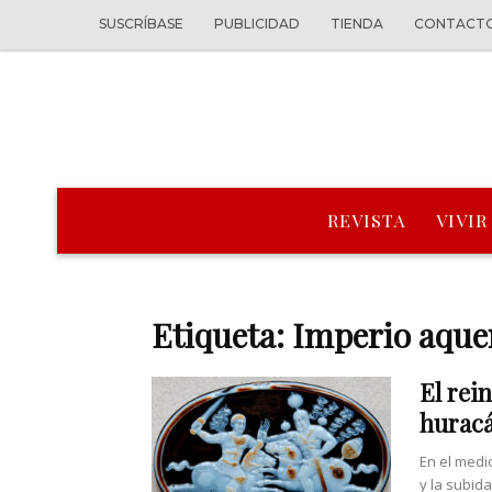
SUSCRÍBASE
PUBLICIDAD
TIENDA
CONTACT
REVISTA
VIVIR
Etiqueta: Imperio aqu
El rei
hurac
En el medi
y la subida