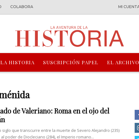
O
COLABORA
MI CUENT
 LA HISTORIA
SUSCRIPCIÓN PAPEL
EL ARCHIVO
eménida
nado de Valeriano: Roma en el ojo del
án
o siglo que transcurre entre la muerte de Severo Alejandro (235)
 al poder de Diocleciano (284), el Imperio romano...