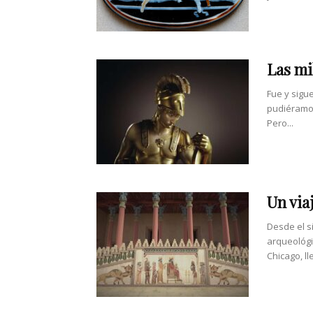
Las mi
Fue y sigu
pudiéramos
Pero...
Un via
Desde el s
arqueológic
Chicago, lle