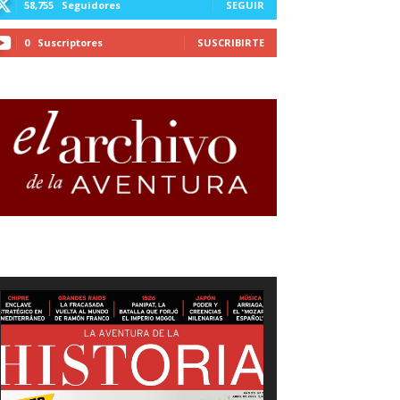
58,755
Seguidores
SEGUIR
0
Suscriptores
SUSCRIBIRTE