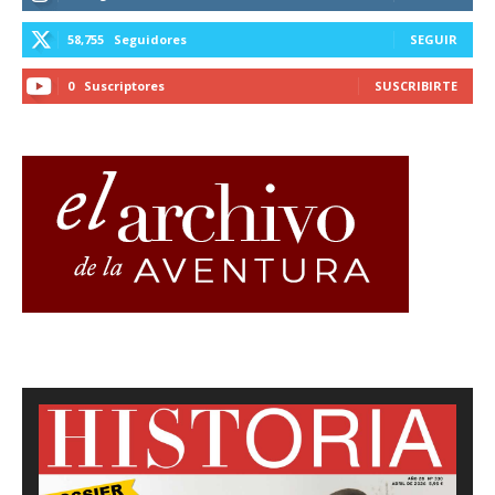
58,755
Seguidores
SEGUIR
0
Suscriptores
SUSCRIBIRTE