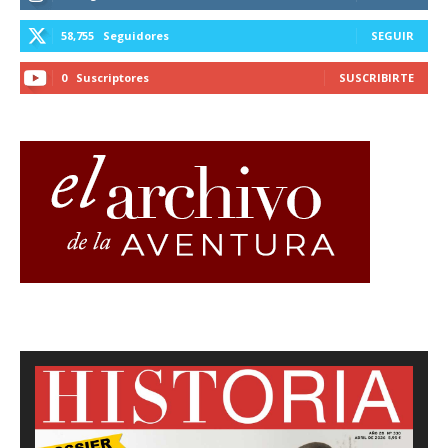
58,755
Seguidores
SEGUIR
0
Suscriptores
SUSCRIBIRTE