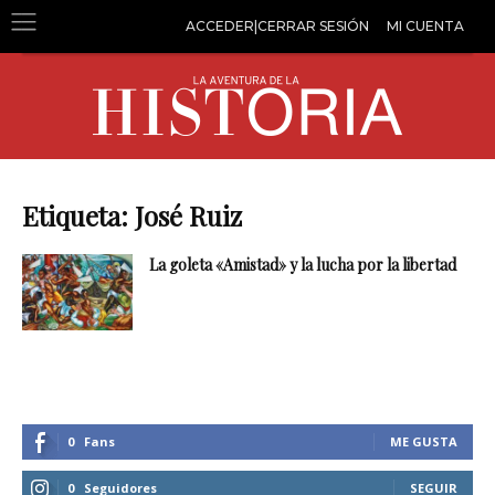
ACCEDER|CERRAR SESIÓN
MI CUENTA
Etiqueta: José Ruiz
La goleta «Amistad» y la lucha por la libertad
0
Fans
ME GUSTA
0
Seguidores
SEGUIR