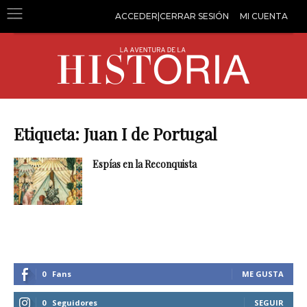
ACCEDER|CERRAR SESIÓN
MI CUENTA
Etiqueta: Juan I de Portugal
Espías en la Reconquista
0
Fans
ME GUSTA
0
Seguidores
SEGUIR