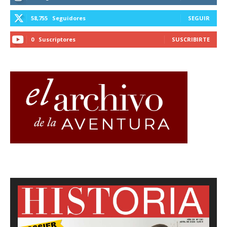
58,755
Seguidores
SEGUIR
0
Suscriptores
SUSCRIBIRTE