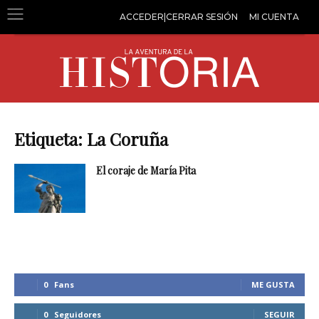
ACCEDER|CERRAR SESIÓN
MI CUENTA
Etiqueta: La Coruña
El coraje de María Pita
0
Fans
ME GUSTA
0
Seguidores
SEGUIR