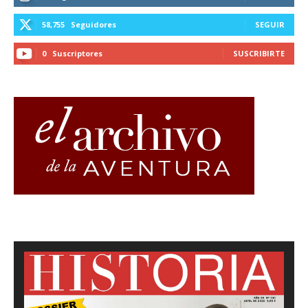
58,755
Seguidores
SEGUIR
0
Suscriptores
SUSCRIBIRTE