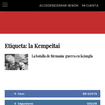
ACCEDER|CERRAR SESIÓN
MI CUENTA
Etiqueta: la Kempeitai
La batalla de Birmania: guerra en la jungla
0
Fans
ME GUSTA
0
Seguidores
SEGUIR