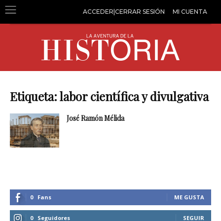
ACCEDER|CERRAR SESIÓN
MI CUENTA
Etiqueta: labor científica y divulgativa
José Ramón Mélida
0
Fans
ME GUSTA
0
Seguidores
SEGUIR