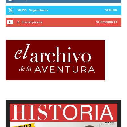
58,755
Seguidores
SEGUIR
0
Suscriptores
SUSCRIBIRTE