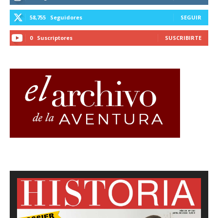
58,755
Seguidores
SEGUIR
0
Suscriptores
SUSCRIBIRTE