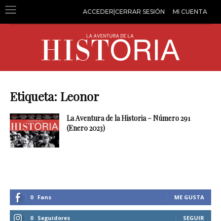
ACCEDER|CERRAR SESIÓN
MI CUENTA
Etiqueta: Leonor
La Aventura de la Historia – Número 291
(Enero 2023)
0
Fans
ME GUSTA
0
Seguidores
SEGUIR