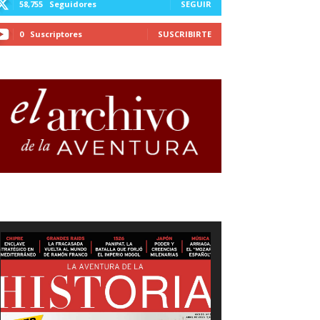
58,755
Seguidores
SEGUIR
0
Suscriptores
SUSCRIBIRTE