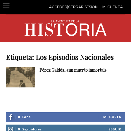
ACCEDER|CERRAR SESIÓN
MI CUENTA
Etiqueta: Los Episodios Nacionales
Pérez Galdós, «un muerto inmortal»
0
Fans
ME GUSTA
0
Seguidores
SEGUIR