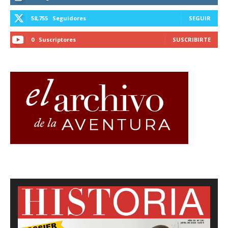
58,755
Seguidores
SEGUIR
0
Suscriptores
SUSCRIBIRTE