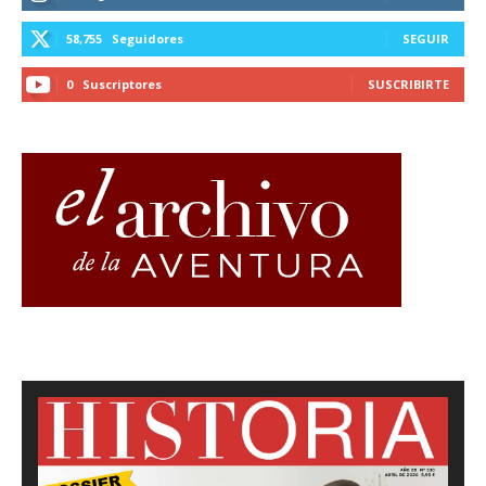
58,755
Seguidores
SEGUIR
0
Suscriptores
SUSCRIBIRTE