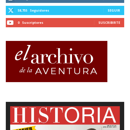
58,755
Seguidores
SEGUIR
0
Suscriptores
SUSCRIBIRTE