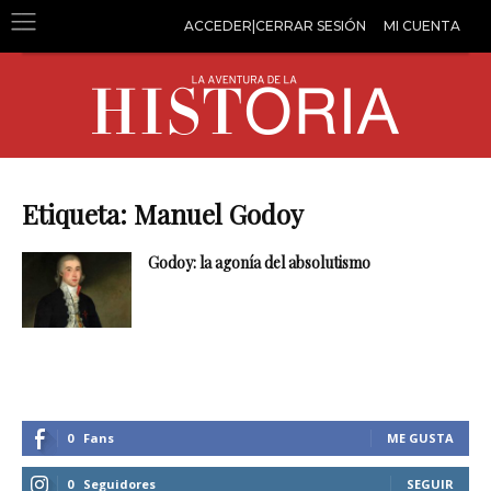
ACCEDER|CERRAR SESIÓN
MI CUENTA
Etiqueta: Manuel Godoy
Godoy: la agonía del absolutismo
0
Fans
ME GUSTA
0
Seguidores
SEGUIR