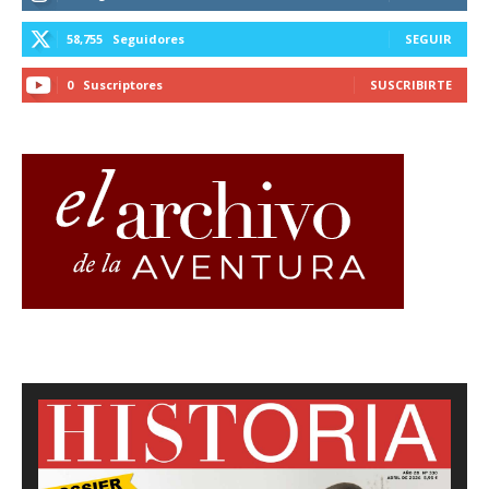
58,755
Seguidores
SEGUIR
0
Suscriptores
SUSCRIBIRTE