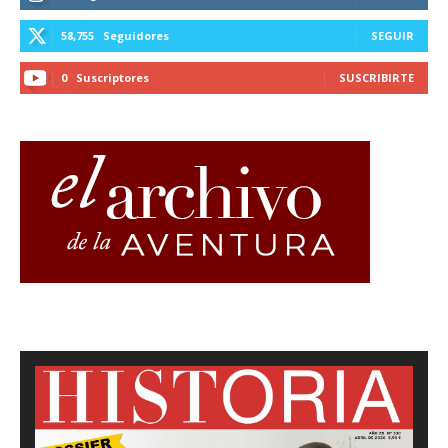
58,755
Seguidores
SEGUIR
0
Suscriptores
SUSCRIBIRTE