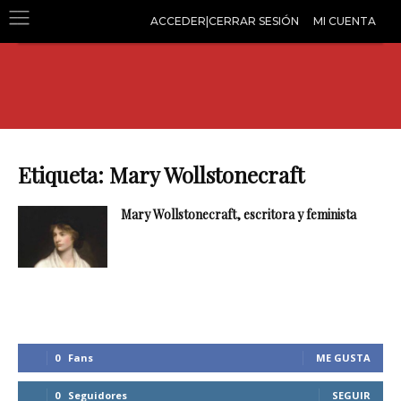
ACCEDER|CERRAR SESIÓN
MI CUENTA
Etiqueta: Mary Wollstonecraft
Mary Wollstonecraft, escritora y feminista
0
Fans
ME GUSTA
0
Seguidores
SEGUIR