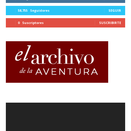
58,755
Seguidores
SEGUIR
0
Suscriptores
SUSCRIBIRTE